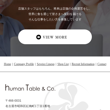
店舗スタッフはもちろん、将来は店舗の企画運営をし、
世界に食を通じて皆さまへ笑顔を届ける
そんな仕事をしたい方を募集しています
Home
｜
Company Profile
｜
Seveice Lineup
｜
Shop List
｜
Recruit Information
｜
Contact
〒466-0031
名古屋市昭和区紅梅町1丁目1番地